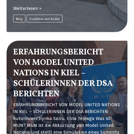
SCHÜLER:INNEN
Weiterlesen »
DER
Blog
Feuilleton und Kultur
DSA
ERSTELLEN
AUDIOGUIDES
ZUR
REVOLUTION
ERFAHRUNGSBERICHT
1989
VON MODEL UNITED
IN
BUKAREST
NATIONS IN KIEL –
SCHÜLERINNEN DER DSA
BERICHTEN
ERFAHRUNGSBERICHT VON MODEL UNITED NATIONS
IN KIEL – SCHÜLERINNEN DER DSA BERICHTEN
Autorinnen: Ilynka Saizu, Irina Teleaga Was ist
MUN? MUN ist die Abkürzung von Model United
Nations und stellt eine Simulation eines Summits