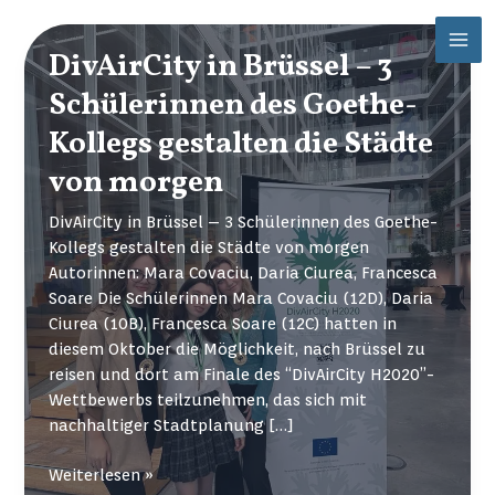
Zum
Mai
Inhalt
DivAirCity in Brüssel – 3
Men
springen
Schülerinnen des Goethe-
Kollegs gestalten die Städte
von morgen
DivAirCity in Brüssel – 3 Schülerinnen des Goethe-
Kollegs gestalten die Städte von morgen
Autorinnen: Mara Covaciu, Daria Ciurea, Francesca
Soare Die Schülerinnen Mara Covaciu (12D), Daria
Ciurea (10B), Francesca Soare (12C) hatten in
diesem Oktober die Möglichkeit, nach Brüssel zu
reisen und dort am Finale des “DivAirCity H2020”-
Wettbewerbs teilzunehmen, das sich mit
nachhaltiger Stadtplanung […]
DivAirCity
Weiterlesen »