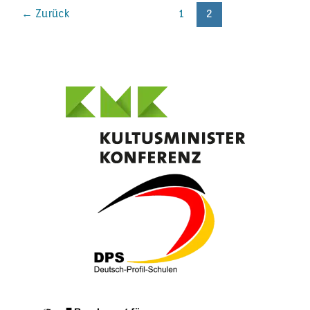
←
Zurück
1
2