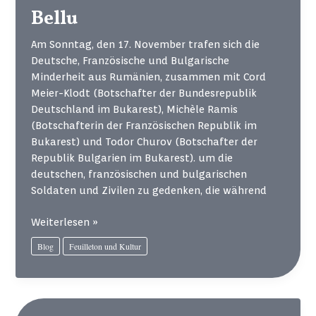
Bellu
Am Sonntag, den 17. November trafen sich die
Deutsche, Französische und Bulgarische
Minderheit aus Rumänien, zusammen mit Cord
Meier-Klodt (Botschafter der Bundesrepublik
Deutschland im Bukarest), Michèle Ramis
(Botschafterin der Französischen Republik im
Bukarest) und Todor Churov (Botschafter der
Republik Bulgarien im Bukarest). um die
deutschen, französischen und bulgarischen
Soldaten und Zivilen zu gedenken, die während
Gemeinsamer
Weiterlesen »
Gedenktag
Blog
Feuilleton und Kultur
der
Deutschen,
Franzosen
und