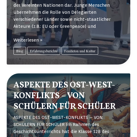
der Vereinten Nationen dar. Junge Menschen
übernehmen die Rolle von Delegierten
verschiedener Länder sowie nicht-staatlicher
Akteure (z.B.: EU oder Greenpeace) und
ERFAHRUNGSBERICHT
Weiterlesen »
VON
Blog
Erfahrungsberichte
Feuilleton und Kultur
MODEL
UNITED
NATIONS
IN
KIEL
ASPEKTE DES OST-WEST-
–
KONFLIKTS – VON
SCHÜLERINNEN
DER
SCHÜLERN FÜR SCHÜLER
DSA
BERICHTEN
ASPEKTE DES OST-WEST-KONFLIKTS – VON
SCHÜLERN FÜR SCHÜLER Im Rahmen des
Geschichtsunterrichts hat die Klasse 12B des