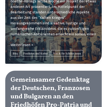
Goethe-Kollegs letzte Woche ein Projekt der etwas
anderen Art präsentiert. Im Mittelpunkt der
Bearbeitung standen unterschiedliche Aspekte
aus der Zeit des “Kalten Krieges”.
Herausgekommen sind kreative, lustige und
umfangreiche Erklärvideos, die es zukünftigen
rumänischen Abiturienten erleichtern sollen, einen
ASPEKTE
Weiterlesen »
DES
Blog
Feuilleton und Kultur
Von & für Schüler:innen
OST-
WEST-
KONFLIKTS
–
VON
Gemeinsamer Gedenktag
SCHÜLERN
der Deutschen, Franzosen
FÜR
SCHÜLER
und Bulgaren an den
Friedhöfen Pro-Patria und