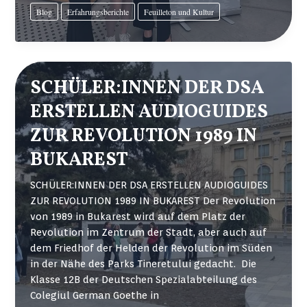
in
Blog
Erfahrungsberichte
Feuilleton und Kultur
Brüssel
–
3
Schülerinnen
des
SCHÜLER:INNEN DER DSA
Goethe-
ERSTELLEN AUDIOGUIDES
Kollegs
gestalten
ZUR REVOLUTION 1989 IN
die
BUKAREST
Städte
von
SCHÜLER:INNEN DER DSA ERSTELLEN AUDIOGUIDES
morgen
ZUR REVOLUTION 1989 IN BUKAREST Der Revolution
von 1989 in Bukarest wird auf dem Platz der
Revolution im Zentrum der Stadt, aber auch auf
dem Friedhof der Helden der Revolution im Süden
in der Nähe des Parks Tineretului gedacht. Die
Klasse 12B der Deutschen Spezialabteilung des
Colegiul German Goethe in