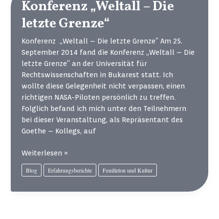
Bulgaren
Konferenz „Weltall – Die
an
letzte Grenze“
den
Friedhöfen
Konferenz „Weltall – Die letzte Grenze” Am 25.
Pro-
September 2014 fand die Konferenz „Weltall – Die
Patria
letzte Grenze” an der Universität für
und
Rechtswissenschaften in Bukarest statt. Ich
Bellu
wollte diese Gelegenheit nicht verpassen, einen
richtigen NASA-Piloten persönlich zu treffen.
Folglich befand ich mich unter den Teilnehmern
bei dieser Veranstaltung, als Repräsentant des
Goethe – Kollegs, auf
Konferenz
Weiterlesen »
„Weltall
Blog
Erfahrungsberichte
Feuilleton und Kultur
–
Die
letzte
Grenze“