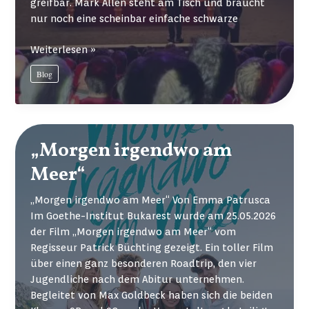
greifbar. Mark Allen steht am Tisch und braucht
nur noch eine scheinbar einfache schwarze
Mentaler
Weiterlesen »
Hochleistungssport
Blog
–
die
begeisternde
Welt
des
„Morgen irgendwo am
Snookers
Meer“
„Morgen irgendwo am Meer“ Von Emma Patrusca
Im Goethe-Institut Bukarest wurde am 25.05.2026
der Film „Morgen irgendwo am Meer“ vom
Regisseur Patrick Büchting gezeigt. Ein toller Film
über einen ganz besonderen Roadtrip, den vier
Jugendliche nach dem Abitur unternehmen.
Begleitet von Max Goldbeck haben sich die beiden