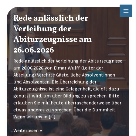
Zum
Mai
Inhalt
Rede anlässlich der
Men
springen
Verleihung der
Abiturzeugnisse am
26.06.2026
Rede anlässlich der Verleihung der Abiturzeugnisse
am 26.06.2026 von Elmar Wulff (Leiter der
Abteilung) Verehrte Gäste, liebe Absolventinnen
und Absolventen. Die Überreichung der
Abiturzeugnisse ist eine Gelegenheit, die oft dazu
genutzt wird, um über Bildung zu sprechen. Bitte
erlauben Sie mir, heute überraschenderweise über
etwas anderes zu sprechen: Über die Dummheit.
Wenn wir uns in […]
Rede
Weiterlesen »