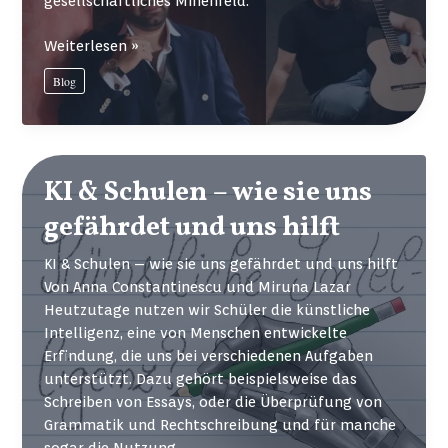
gesellschaftliches Minenfeld.
Geliebt,
Weiterlesen »
gehasst,
Blog
gefeiert:
Die
Geschichte
der
Manele
KI & Schulen – wie sie uns
gefährdet und uns hilft
KI & Schulen – wie sie uns gefährdet und uns hilft
Von Anna Constantinescu und Miruna Lazar
Heutzutage nutzen wir Schüler die künstliche
Intelligenz, eine von Menschen entwickelte
Erfindung, die uns bei verschiedenen Aufgaben
unterstützt. Dazu gehört beispielsweise das
Schreiben von Essays, oder die Überprüfung von
Grammatik und Rechtschreibung und für manche
sogar die Nutzung