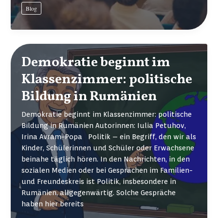
anlässlich
Blog
der
Verleihung
der
Abiturzeugnisse
am
Demokratie beginnt im
26.06.2026
Klassenzimmer: politische
Bildung in Rumänien
Demokratie beginnt im Klassenzimmer: politische
Bildung in Rumänien Autorinnen: Iulia Petuhov,
Irina Avram-Popa Politik – ein Begriff, den wir als
Kinder, Schülerinnen und Schüler oder Erwachsene
beinahe täglich hören. In den Nachrichten, in den
sozialen Medien oder bei Gesprächen im Familien-
und Freundeskreis ist Politik, insbesondere in
Rumänien, allgegenwärtig. Solche Gespräche
haben hier bereits