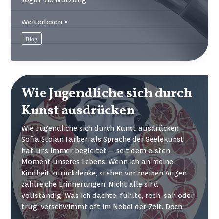
KI
Weiterlesen »
&
Blog
Schulen
–
wie
sie
uns
Wie Jugendliche sich durch
gefährdet
Kunst ausdrücken
und
uns
Wie Jugendliche sich durch Kunst ausdrücken
hilft
Sofia Stoian Farben als Sprache der SeeleKunst
hat uns immer begleitet — seit dem ersten
Moment unseres Lebens. Wenn ich an meine
Kindheit zurückdenke, stehen vor meinen Augen
zahlreiche Erinnerungen. Nicht alle sind
vollständig: Was ich dachte, fühlte, roch, sah oder
trug, verschwimmt oft im Nebel der Zeit. Doch