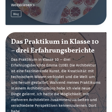
Wie
Weiterlesen »
Jugendliche
Blog
sich
durch
Kunst
ausdrücken
Das Praktikum in Klasse 10
– drei Erfahrungsberichte
Das Praktikum in Klasse 10 – drei
Erfahrungsberichte Emma (10B): Die Architektur
ist eine faszinierende Kunst, die Kreativität mit
technischem Wissen verbindet und die Welt um
uns herum gestaltet. Während meines Praktikums
in einem Architekturbüro habe ich viele neue
Dinge gelernt. Ich hatte die Möglichkeit, mit
mehreren Architekten zusammenzuarbeiten und
verschiedene Perspektiven kennenzulernen. Dort
habe