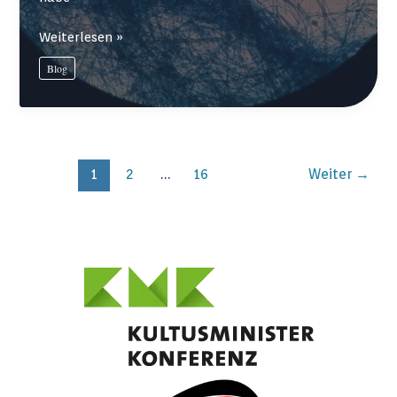
Das
Weiterlesen »
Praktikum
Blog
in
Klasse
10
–
drei
1
2
…
16
Weiter
→
Erfahrungsberichte