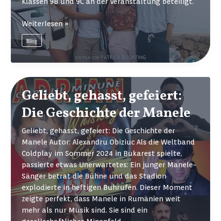
Klassen 9B und 9C an der Veranstaltung beteiligt.
„Morgen
Weiterlesen »
irgendwo
Blog
am
Meer“
Geliebt, gehasst, gefeiert:
Die Geschichte der Manele
Geliebt, gehasst, gefeiert: Die Geschichte der
Manele Autor: Alexandru Obiziuc Als die Weltband
Coldplay im Sommer 2024 in Bukarest spielte,
passierte etwas Unerwartetes: Ein junger Manele-
Sänger betrat die Bühne und das Stadion
explodierte in heftigen Buhrufen. Dieser Moment
zeigte perfekt, dass Manele in Rumänien weit
mehr als nur Musik sind. Sie sind ein