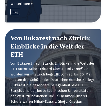
Demokratie
Weiterlesen »
beginnt
Blog
im
Klassenzimmer:
politische
Bildung
in
Von Bukarest nach Zürich:
Rumänien
Einblicke in die Welt der
ETH
Von Bukarest nach Zürich: Einblicke in die Welt der
ETH Autor: Mihai-Eduard Ghețu „Hoi zäme!“ So
wurden wir in Zürich begrüßt.Vom 28. bis 30. Mai
hatten drei Schüler des Deutschen Goethe-Kollegs
Bukarest die besondere Gelegenheit, die ETH
Zürich, eine der beste technischen Universitäten
der Welt, zu besuchen. Die Teilnehmer unserer
Schule waren Mihai-Eduard Ghețu, Cristian