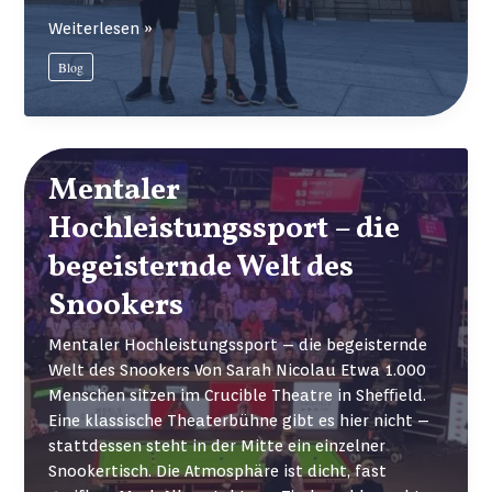
Von
Weiterlesen »
Bukarest
Blog
nach
Zürich:
Einblicke
in
die
Mentaler
Welt
Hochleistungssport – die
der
ETH
begeisternde Welt des
Snookers
Mentaler Hochleistungssport – die begeisternde
Welt des Snookers Von Sarah Nicolau Etwa 1.000
Menschen sitzen im Crucible Theatre in Sheﬃeld.
Eine klassische Theaterbühne gibt es hier nicht –
stattdessen steht in der Mitte ein einzelner
Snookertisch. Die Atmosphäre ist dicht, fast