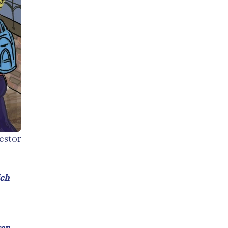
estor
ich
ren