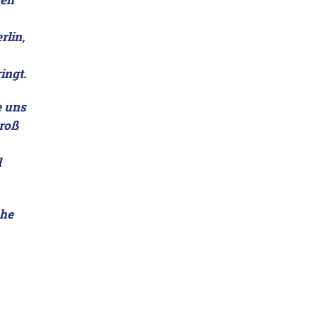
rlin,
ingt.
e uns
groß
d
che