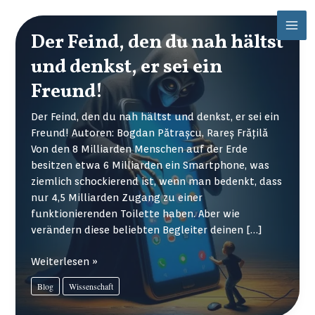
Zum
Mai
Inhalt
Der Feind, den du nah hältst
Men
springen
und denkst, er sei ein
Freund!
Der Feind, den du nah hältst und denkst, er sei ein
Freund! Autoren: Bogdan Pătrașcu, Rareș Frățilă
Von den 8 Milliarden Menschen auf der Erde
besitzen etwa 6 Milliarden ein Smartphone, was
ziemlich schockierend ist, wenn man bedenkt, dass
nur 4,5 Milliarden Zugang zu einer
funktionierenden Toilette haben. Aber wie
verändern diese beliebten Begleiter deinen […]
Der
Weiterlesen »
Feind,
Blog
Wissenschaft
den
du