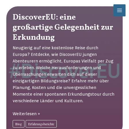
Zum
Mai
Inhalt
DiscoverEU: eine
Men
springen
großartige Gelegenheit zur
Erkundung
Neugierig auf eine kostenlose Reise durch
Europa? Entdecke, wie DiscoverEU jungen
Abenteurern ermöglicht, Europas Vielfalt per Zug
zu erleben. Welche Herausforderungen und
Überraschungen erwarten dich auf dieser
einzigartigen Bildungsreise? Erfahre mehr über
Planung, Kosten und die unvergesslichen
Momente einer spontanen Erkundungstour durch
verschiedene Länder und Kulturen.
DiscoverEU:
Weiterlesen »
eine
Blog
Erfahrungsberichte
großartige