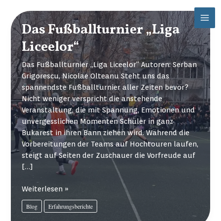
Zum
Mai
Inhalt
Das Fußballturnier „Liga
Men
springen
Liceelor“
Das Fußballturnier „Liga Liceelor“ Autoren: Serban
Grigorescu, Nicolae Olteanu Steht uns das
spannendste Fußballturnier aller Zeiten bevor?
Nicht weniger verspricht die anstehende
Veranstaltung, die mit Spannung, Emotionen und
unvergesslichen Momenten Schüler in ganz
Bukarest in ihren Bann ziehen wird. Während die
Vorbereitungen der Teams auf Hochtouren laufen,
steigt auf Seiten der Zuschauer die Vorfreude auf
[…]
Das
Weiterlesen »
Fußballturnier
Blog
Erfahrungsberichte
„Liga