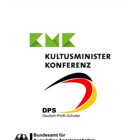
letzte
Grenze“