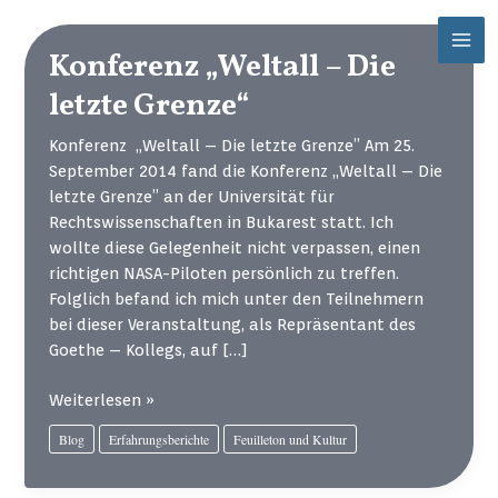
Zum
Mai
Inhalt
Konferenz „Weltall – Die
Men
springen
letzte Grenze“
Konferenz „Weltall – Die letzte Grenze” Am 25.
September 2014 fand die Konferenz „Weltall – Die
letzte Grenze” an der Universität für
Rechtswissenschaften in Bukarest statt. Ich
wollte diese Gelegenheit nicht verpassen, einen
richtigen NASA-Piloten persönlich zu treffen.
Folglich befand ich mich unter den Teilnehmern
bei dieser Veranstaltung, als Repräsentant des
Goethe – Kollegs, auf […]
Konferenz
Weiterlesen »
„Weltall
Blog
Erfahrungsberichte
Feuilleton und Kultur
–
Die