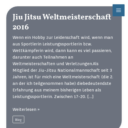
Zum
Mai
Inhalt
Jiu Jitsu Weltmeisterschaft
Men
springen
2016
Wenn ein Hobby zur Leidenschaft wird, wenn man
aus Sportlerin Leistungssportlerin bzw.
Wettkämpferin wird, dann kann es viel passieren,
darunter auch Teilnahmen an
Weltmeisterschaften und Verletzungen.Als
Mitglied der Jiu-Jitsu Nationalmannschaft seit 3
Jahren, ist für mich eine Weltmeisterschaft (die 2.
an der ich teilgenommen habe) diebedeutendste
Erfahrung aus meinem bisherigen Leben als
Leistungssportlerin. Zwischen 17-20. […]
Jiu
Weiterlesen »
Jitsu
Blog
Weltmeisterschaft