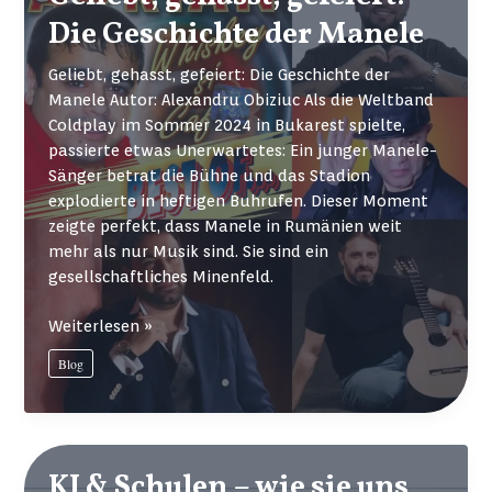
Die Geschichte der Manele
Geliebt, gehasst, gefeiert: Die Geschichte der
Manele Autor: Alexandru Obiziuc Als die Weltband
Coldplay im Sommer 2024 in Bukarest spielte,
passierte etwas Unerwartetes: Ein junger Manele-
Sänger betrat die Bühne und das Stadion
explodierte in heftigen Buhrufen. Dieser Moment
zeigte perfekt, dass Manele in Rumänien weit
mehr als nur Musik sind. Sie sind ein
gesellschaftliches Minenfeld.
Geliebt,
Weiterlesen »
gehasst,
Blog
gefeiert:
Die
Geschichte
der
Manele
KI & Schulen – wie sie uns