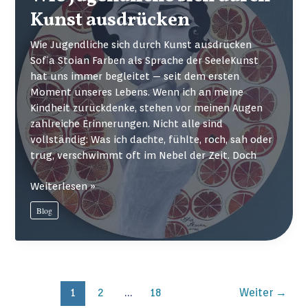
gefährdet
Kunst ausdrücken
und
uns
Wie Jugendliche sich durch Kunst ausdrücken
hilft
Sofia Stoian Farben als Sprache der SeeleKunst
hat uns immer begleitet — seit dem ersten
Moment unseres Lebens. Wenn ich an meine
Kindheit zurückdenke, stehen vor meinen Augen
zahlreiche Erinnerungen. Nicht alle sind
vollständig: Was ich dachte, fühlte, roch, sah oder
trug, verschwimmt oft im Nebel der Zeit. Doch
Wie
Weiterlesen »
Jugendliche
Blog
sich
durch
Kunst
ausdrücken
1
2
…
18
Weiter
→