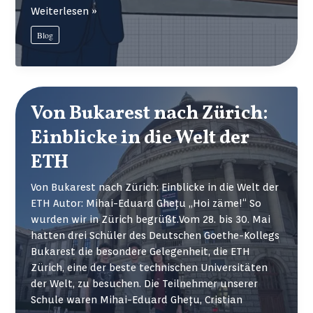
Demokratie
Weiterlesen »
beginnt
Blog
im
Klassenzimmer:
politische
Bildung
in
Von Bukarest nach Zürich:
Rumänien
Einblicke in die Welt der
ETH
Von Bukarest nach Zürich: Einblicke in die Welt der
ETH Autor: Mihai-Eduard Ghețu „Hoi zäme!“ So
wurden wir in Zürich begrüßt.Vom 28. bis 30. Mai
hatten drei Schüler des Deutschen Goethe-Kollegs
Bukarest die besondere Gelegenheit, die ETH
Zürich, eine der beste technischen Universitäten
der Welt, zu besuchen. Die Teilnehmer unserer
Schule waren Mihai-Eduard Ghețu, Cristian