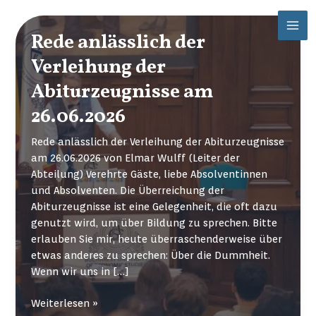
Zum
Mai
Inhalt
Rede anlässlich der
Men
springen
Verleihung der
Abiturzeugnisse am
26.06.2026
Rede anlässlich der Verleihung der Abiturzeugnisse
am 26.06.2026 von Elmar Wulff (Leiter der
Abteilung) Verehrte Gäste, liebe Absolventinnen
und Absolventen. Die Überreichung der
Abiturzeugnisse ist eine Gelegenheit, die oft dazu
genutzt wird, um über Bildung zu sprechen. Bitte
erlauben Sie mir, heute überraschenderweise über
etwas anderes zu sprechen: Über die Dummheit.
Wenn wir uns in […]
Rede
Weiterlesen »