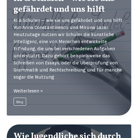
gefährdet und uns hilft
KI & Schulen – wie sie uns gefährdet und uns hilft
Von Anna Constantinescu und Miruna Lazar
Heutzutage nutzen wir Schüler die künstliche
Intelligenz, eine von Menschen entwickelte
Erfindung, die uns bei verschiedenen Aufgaben
unterstützt. Dazu gehört beispielsweise das
Schreiben von Essays, oder die Überprüfung von
Grammatik und Rechtschreibung und für manche
sogar die Nutzung
KI
Weiterlesen »
&
Blog
Schulen
–
wie
sie
uns
Wie Jugendliche sich durch