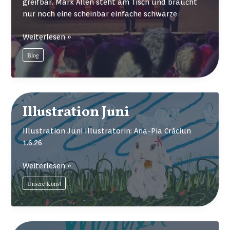
greifbar. Mark Allen steht am Tisch und braucht
nur noch eine scheinbar einfache schwarze
Mentaler
Weiterlesen »
Hochleistungssport
Blog
–
die
begeisternde
Welt
des
Illustration Juni
Snookers
Illustration Juni Illustratorin: Ana-Pia Crăciun
1.6.26
Illustration
Weiterlesen »
Juni
Unsere Kunst