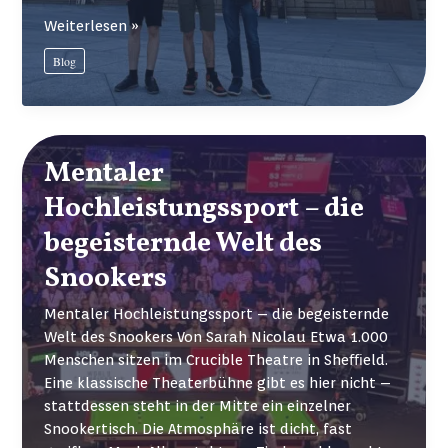
Von
Weiterlesen »
Bukarest
Blog
nach
Zürich:
Einblicke
in
die
Mentaler
Welt
Hochleistungssport – die
der
ETH
begeisternde Welt des
Snookers
Mentaler Hochleistungssport – die begeisternde
Welt des Snookers Von Sarah Nicolau Etwa 1.000
Menschen sitzen im Crucible Theatre in Sheﬃeld.
Eine klassische Theaterbühne gibt es hier nicht –
stattdessen steht in der Mitte ein einzelner
Snookertisch. Die Atmosphäre ist dicht, fast