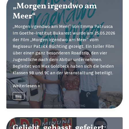
„Morgen irgendwo am
Meer“
„Morgen irgendwo am Meer“ Von Emma Patrusca
Im Goethe-Institut Bukarest wurde am 25.05.2026
der Film „Morgen irgendwo am Meer“ vom
Regisseur Patrick Büchting gezeigt. Ein toller Film
über einen ganz besonderen Roadtrip, den vier
Jugendliche nach dem Abitur unternehmen.
Begleitet von Max Goldbeck haben sich die beiden
Klassen 9B und 9C an der Veranstaltung beteiligt.
„Morgen
Weiterlesen »
irgendwo
Blog
am
Meer“
Geliebt, gehasst, gefeiert: