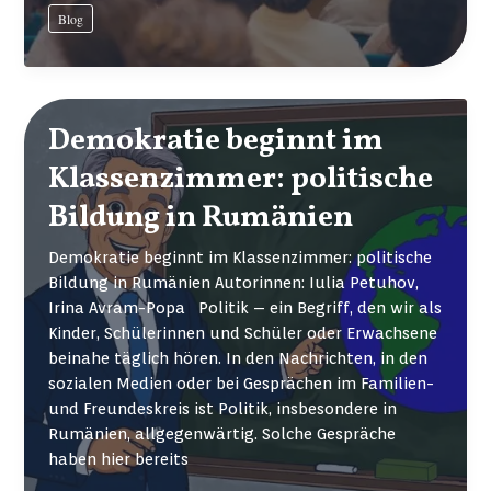
anlässlich
Blog
der
Verleihung
der
Abiturzeugnisse
am
Demokratie beginnt im
26.06.2026
Klassenzimmer: politische
Bildung in Rumänien
Demokratie beginnt im Klassenzimmer: politische
Bildung in Rumänien Autorinnen: Iulia Petuhov,
Irina Avram-Popa Politik – ein Begriff, den wir als
Kinder, Schülerinnen und Schüler oder Erwachsene
beinahe täglich hören. In den Nachrichten, in den
sozialen Medien oder bei Gesprächen im Familien-
und Freundeskreis ist Politik, insbesondere in
Rumänien, allgegenwärtig. Solche Gespräche
haben hier bereits